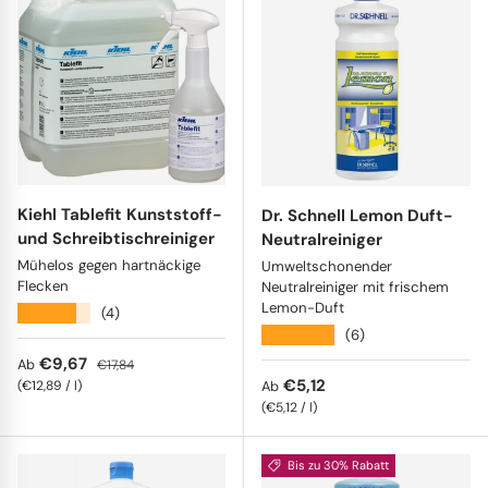
Kiehl Tablefit Kunststoff-
Dr. Schnell Lemon Duft-
und Schreibtischreiniger
Neutralreiniger
Mühelos gegen hartnäckige
Umweltschonender
Flecken
Neutralreiniger mit frischem
Lemon-Duft
★★★★★
(4)
★★★★★
(6)
Verkaufspreis
Normaler Preis
€9,67
Ab
€17,84
Normaler Preis
€5,12
Grundpreis
€12,89
/
l
Ab
Grundpreis
€5,12
/
l
Bis zu 30% Rabatt