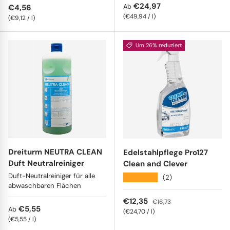
Normaler Preis
€24,97
Normaler Preis
Ab
€4,56
Grundpreis
€49,94
/
l
Grundpreis
€9,12
/
l
Um 26% reduziert
Dreiturm NEUTRA CLEAN
Edelstahlpflege Pro127
Duft Neutralreiniger
Clean and Clever
Duft-Neutralreiniger für alle
★★★★★
(2)
abwaschbaren Flächen
Verkaufspreis
Normaler Preis
€12,35
€16,73
Normaler Preis
€5,55
Ab
Grundpreis
€24,70
/
l
Grundpreis
€5,55
/
l