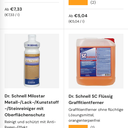
★★★★★
(2)
Normaler Preis
€7,33
Ab
Grundpreis
€7,33
/
l
Normaler Preis
€5,04
Ab
Grundpreis
€5,04
/
l
Dr. Schnell Milostar
Dr. Schnell SC Flüssig
Metall-/Lack-/Kunststoff
Graffitientferner
-/Steinreiniger mit
Graffitientferner ohne flüchtige
Oberflächenschutz
Lösungsmittel,
orangenterpenfrei
Reinigt und schützt mit Anti-
Regen-Effekt
★★★★★
(1)