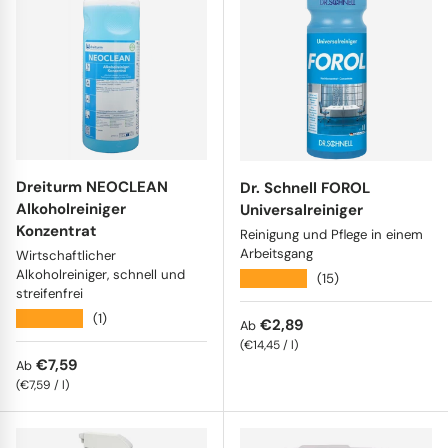
Dreiturm NEOCLEAN
Dr. Schnell FOROL
Alkoholreiniger
Universalreiniger
Konzentrat
Reinigung und Pflege in einem
Arbeitsgang
Wirtschaftlicher
Alkoholreiniger, schnell und
★★★★★
(15)
streifenfrei
★★★★★
(1)
Normaler Preis
€2,89
Ab
Grundpreis
€14,45
/
l
Normaler Preis
€7,59
Ab
Grundpreis
€7,59
/
l