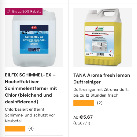
Bis zu 30% Rabatt
EILFIX SCHIMMEL-EX –
TANA Aroma fresh lemon
Hocheffektiver
Duftreiniger
Schimmelentferner mit
Duftreiniger mit Zitronenduft,
Chlor (bleichend und
bis zu 12 Stunden frisch
desinfizierend)
★★★★★
(2)
Chlorbasiert entfernt
Schimmel und schützt vor
Normaler Preis
€5,67
Ab
Neubefall
Grundpreis
€5,67
/
l
★★★★★
(4)