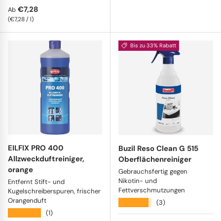
Normaler Preis
€7,28
Ab
Grundpreis
€7,28
/
l
Bis zu 33% Rabatt
EILFIX PRO 400
Buzil Reso Clean G 515
Allzweckduftreiniger,
Oberflächenreiniger
orange
Gebrauchsfertig gegen
Nikotin- und
Entfernt Stift- und
Fettverschmutzungen
Kugelschreiberspuren, frischer
Orangenduft
★★★★★
(3)
★★★★★
(1)