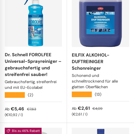
Edelstahl & Metall
Stiel- und Spülbürsten
Fahrzeugpflege
Haushaltswaren
Körperpflege & Seifen
Dr. Schnell FOROLFEE
EILFIX ALKOHOL-
Universal-Sprayreiniger –
DUFTREINIGER
gebrauchsfertig und
Schonreinger
streifenfrei sauber!
Schonend und
schnelltrocknend für alle
Gebrauchsfertig, streifenfrei
glatten Oberflächen
und mit EU-Ecolabel
★★★★★
(13)
★★★★★
(2)
Verkaufspreis
Normaler Preis
€2,61
Verkaufspreis
Normaler Preis
€5,46
Ab
€4,09
Ab
€7,63
Grundpreis
€2,61
/
l
Grundpreis
€10,92
/
l
Bis zu 46% Rabatt