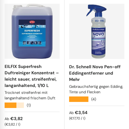
EILFIX Superfresh
Dr. Schnell Novo Pen-off
Duftreiniger Konzentrat –
Eddingentferner und
leicht sauer, streifenfrei,
Mehr
langanhaltend, 1/10 L
Gebrauchsfertig gegen Edding,
Tinte und Flecken
Trocknet streifenfrei mit
langanhaltend frischem Duft
★★★★★
(4)
★★★★★
(1)
Normaler Preis
€3,54
Ab
Normaler Preis
€3,82
Grundpreis
€17,70
/
l
Ab
Grundpreis
€3,82
/
l