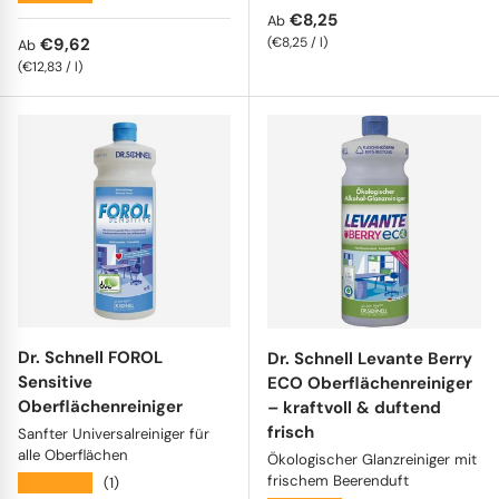
Normaler Preis
€8,25
Ab
Normaler Preis
Grundpreis
€9,62
€8,25
/
l
Ab
Grundpreis
€12,83
/
l
Dr. Schnell FOROL
Dr. Schnell Levante Berry
Sensitive
ECO Oberflächenreiniger
Oberflächenreiniger
– kraftvoll & duftend
frisch
Sanfter Universalreiniger für
alle Oberflächen
Ökologischer Glanzreiniger mit
frischem Beerenduft
★★★★★
(1)