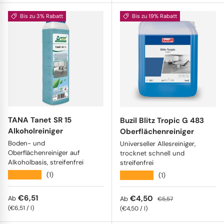
Bis zu 3% Rabatt
Bis zu 19% Rabatt
TANA Tanet SR 15
Buzil Blitz Tropic G 483
Alkoholreiniger
Oberflächenreiniger
Boden- und
Universeller Allesreiniger,
Oberflächenreiniger auf
trocknet schnell und
Alkoholbasis, streifenfrei
streifenfrei
★★★★★
★★★★★
(1)
(1)
Normaler Preis
€6,51
Verkaufspreis
Normaler Preis
€4,50
Ab
Ab
€5,57
Grundpreis
€6,51
/
l
Grundpreis
€4,50
/
l