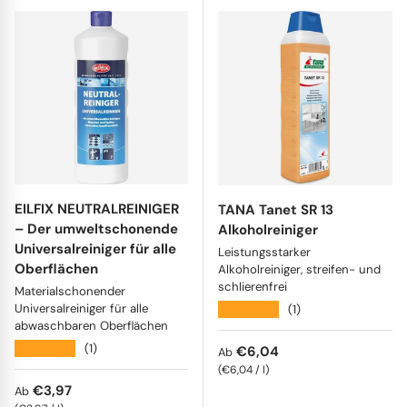
EILFIX NEUTRALREINIGER
TANA Tanet SR 13
– Der umweltschonende
Alkoholreiniger
Universalreiniger für alle
Leistungsstarker
Oberflächen
Alkoholreiniger, streifen- und
schlierenfrei
Materialschonender
Universalreiniger für alle
★★★★★
(1)
abwaschbaren Oberflächen
★★★★★
(1)
Normaler Preis
€6,04
Ab
Grundpreis
€6,04
/
l
Normaler Preis
€3,97
Ab