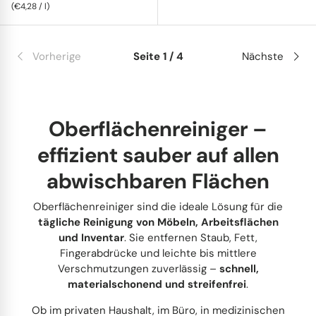
Grundpreis
€4,28
/
l
Vorherige
Seite 1 / 4
Nächste
Oberflächenreiniger –
effizient sauber auf allen
abwischbaren Flächen
Oberflächenreiniger sind die ideale Lösung für die
tägliche Reinigung von Möbeln, Arbeitsflächen
und Inventar
. Sie entfernen Staub, Fett,
Fingerabdrücke und leichte bis mittlere
Verschmutzungen zuverlässig –
schnell,
materialschonend und streifenfrei
.
Ob im privaten Haushalt, im Büro, in medizinischen