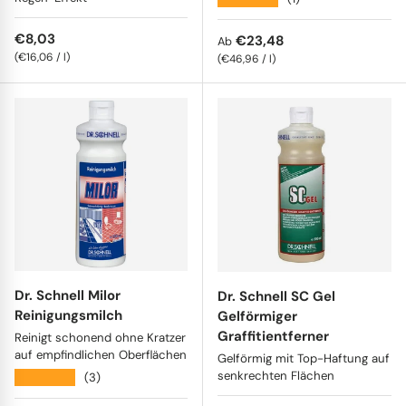
Normaler Preis
€8,03
Normaler Preis
€23,48
Ab
Grundpreis
€16,06
/
l
Grundpreis
€46,96
/
l
Dr. Schnell Milor
Dr. Schnell SC Gel
Reinigungsmilch
Gelförmiger
Graffitientferner
Reinigt schonend ohne Kratzer
auf empfindlichen Oberflächen
Gelförmig mit Top-Haftung auf
senkrechten Flächen
★★★★★
(3)