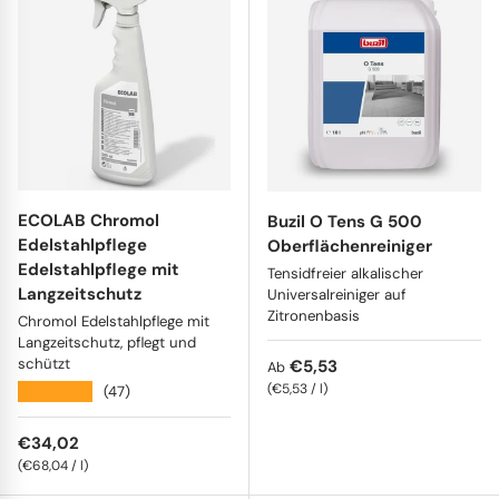
ECOLAB Chromol
Buzil O Tens G 500
Edelstahlpflege
Oberflächenreiniger
Edelstahlpflege mit
Tensidfreier alkalischer
Langzeitschutz
Universalreiniger auf
Zitronenbasis
Chromol Edelstahlpflege mit
Langzeitschutz, pflegt und
schützt
Normaler Preis
€5,53
Ab
Grundpreis
€5,53
/
l
★★★★★
(47)
Normaler Preis
€34,02
Grundpreis
€68,04
/
l