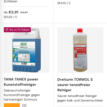
Schlieren
Grundpreis
€4,50
/
l
Verkaufspreis
Normaler Preis
€2,91
Ab
€4,47
Grundpreis
€5,82
/
l
Bis zu 1% Rabatt
TANA TANEX power
Dreiturm TORWOL S
Kunststoffreiniger
saurer tensidfreier
Reiniger
Gebrauchsfertiger
Kunststoffreiniger gegen
Saurer tensidfreier Reiniger
hartnäckigen Schmutz
gegen Kalk und Zementschleier
★★★★★
(6)