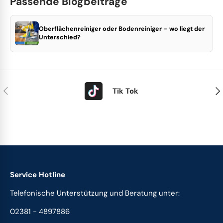
Passende Blogbeiträge
Oberflächenreiniger oder Bodenreiniger – wo liegt der
Unterschied?
Vorherige
Näc
Tik Tok
Service Hotline
Telefonische Unterstützung und Beratung unter:
02381 - 4897886