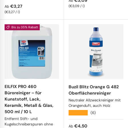
€3,09
Ab
Normaler Preis
€3,27
Grundpreis
€3,09
/
l
Ab
Grundpreis
€3,27
/
l
Bis zu 35% Rabatt
EILFIX PRO 460
Buzil Blitz Orange G 482
Büroreiniger – für
Oberflächenreiniger
Kunststoff, Lack,
Neutraler Allzweckreiniger mit
Keramik, Metall & Glas,
Orangenduft, auch Holz
500 ml / 10 L
★★★★★
(6)
Entfernt Stift- und
Kugelschreiberspuren ohne
Normaler Preis
€4,50
Ab