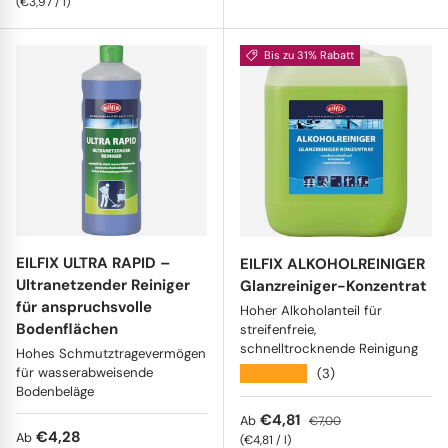
Grundpreis
€3,97
/
l
Bis zu 31% Rabatt
EILFIX ULTRA RAPID –
EILFIX ALKOHOLREINIGER
Ultranetzender Reiniger
Glanzreiniger-Konzentrat
für anspruchsvolle
Hoher Alkoholanteil für
Bodenflächen
streifenfreie,
schnelltrocknende Reinigung
Hohes Schmutztragevermögen
für wasserabweisende
★★★★★
(3)
Bodenbeläge
Verkaufspreis
Normaler Preis
€4,81
Ab
€7,00
Normaler Preis
€4,28
Ab
Grundpreis
€4,81
/
l