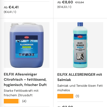
Verkaufspreis
Normaler Preis
€8,60
Ab
€12,84
Normaler Preis
€4,41
Grundpreis
€14,33
/
l
Ab
Grundpreis
€4,41
/
l
EILFIX Allesreiniger
EILFIX ALLESREINIGER mit
Citrofrisch – fettlösend,
Salmiak
hygienisch, frischer Duft
Salmiak und Tenside lösen Fett
mühelos
Starke Fettlösekraft mit
frischem Zitrusduft
★★★★★
(1)
★★★★★
(4)
Normaler Preis