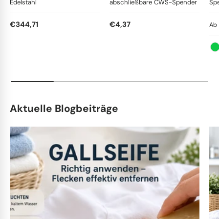
Edelstahl
abschließbare CWS-Spender
Sp
Normaler Preis
Normaler Preis
No
€344,71
€4,37
Ab
Gr
Aktuelle Blogbeiträge