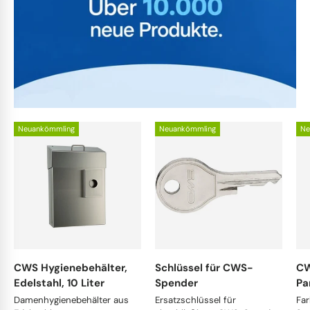
Neuankömmling
Neuankömmling
Ne
CWS Hygienebehälter,
Schlüssel für CWS-
CW
Edelstahl, 10 Liter
Spender
Pa
Damenhygienebehälter aus
Ersatzschlüssel für
Far