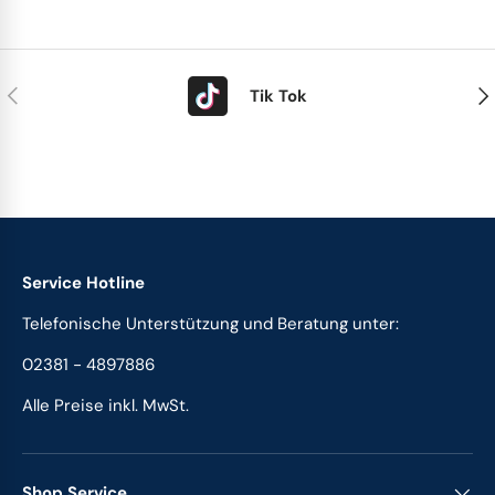
Vorherige
Näc
Tik Tok
Service Hotline
Telefonische Unterstützung und Beratung unter:
02381 - 4897886
Alle Preise inkl. MwSt.
Shop Service