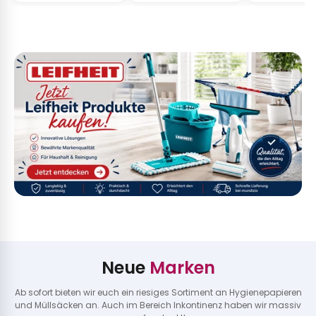
Edelstahl & Metall
Stiel- und Spülbürsten
Fahrzeugpflege
Haushaltswaren
Körperpflege & Seifen
Neue
Marken
Ab sofort bieten wir euch ein riesiges Sortiment an Hygienepapieren
und Müllsäcken an. Auch im Bereich Inkontinenz haben wir massiv