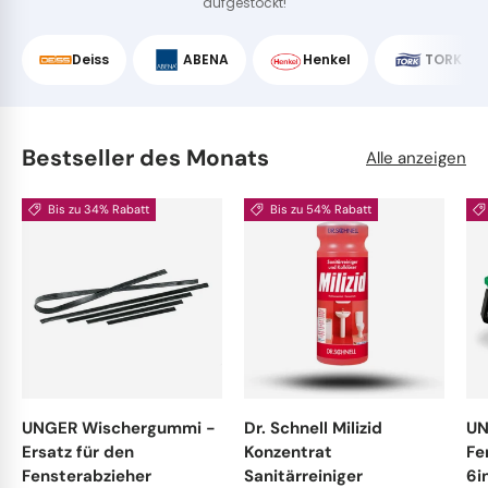
aufgestockt!
Deiss
ABENA
Henkel
TORK
Bestseller des Monats
Alle anzeigen
Bis zu 34% Rabatt
Bis zu 54% Rabatt
UNGER Wischergummi -
Dr. Schnell Milizid
UN
Ersatz für den
Konzentrat
Fe
Fensterabzieher
Sanitärreiniger
6i