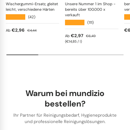
Wischergummi-Ersatz, gleitet
Unsere Nummer 1 im Shop -
ber
leicht, verschiedene Härten
bereits über 100.000 x
ver
verkauft
★★★★★
★
(42)
★★★★★
(111)
Verkaufspreis
Normaler Preis
Ve
€2,96
€6
Ab
€4,44
Verkaufspreis
Normaler Preis
€2,97
Ab
€6,49
Grundpreis
€14,85
/
l
Warum bei mundizio
bestellen?
Ihr Partner für Reinigungsbedarf, Hygieneprodukte
und professionelle Reinigungslösungen.