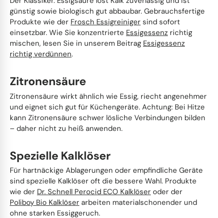
Der Klassiker. Essigsäure löst Kalk zuverlässig und ist
günstig sowie biologisch gut abbaubar. Gebrauchsfertige
Edelstahl & Metall
Stiel- und Spülbürsten
Produkte wie der
Frosch Essigreiniger
sind sofort
einsetzbar. Wie Sie konzentrierte
Essigessenz
richtig
mischen, lesen Sie in unserem Beitrag
Essigessenz
Fahrzeugpflege
Haushaltswaren
richtig verdünnen
.
Körperpflege & Seifen
Zitronensäure
Zitronensäure wirkt ähnlich wie Essig, riecht angenehmer
und eignet sich gut für Küchengeräte. Achtung: Bei Hitze
kann Zitronensäure schwer lösliche Verbindungen bilden
– daher nicht zu heiß anwenden.
Spezielle Kalklöser
Für hartnäckige Ablagerungen oder empfindliche Geräte
sind spezielle Kalklöser oft die bessere Wahl. Produkte
wie der
Dr. Schnell Perocid ECO Kalklöser
oder der
Poliboy Bio Kalklöser
arbeiten materialschonender und
ohne starken Essiggeruch.