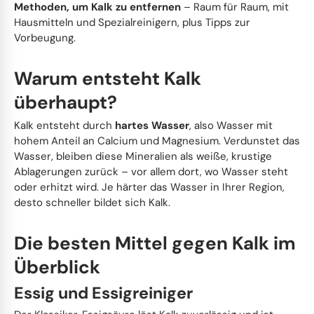
Handschuhe
Waschmittel
Topfreiniger
Schrubber
Trinkhalme
Methoden, um Kalk zu entfernen
– Raum für Raum, mit
Hausmitteln und Spezialreinigern, plus Tipps zur
Vorbeugung.
Ersatzteile
Dosierhilfen
Staubwedel
Tortenunterlagen
Warum entsteht Kalk
Wischergummis
Wischpflegen
Wasserschieber
Küchenbedarf
überhaupt?
Kalk entsteht durch
hartes Wasser
, also Wasser mit
Steinreiniger
Handfeger
Fingerfood
hohem Anteil an Calcium und Magnesium. Verdunstet das
Wasser, bleiben diese Mineralien als weiße, krustige
Kehrspäne
Werktische
Arbeitskleidung
Ablagerungen zurück – vor allem dort, wo Wasser steht
oder erhitzt wird. Je härter das Wasser in Ihrer Region,
desto schneller bildet sich Kalk.
Dufterfrischer
Sonstiges
To-Go Verpackungen
Die besten Mittel gegen Kalk im
Sonstiges
Wasserschläuche
Tragetaschen
Überblick
Essig und Essigreiniger
Schimmel Entferner
Pinsel, Spachtel und Schaber