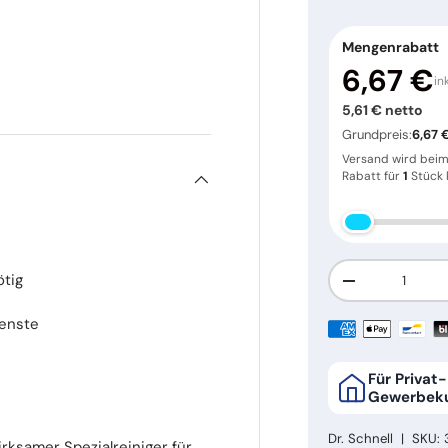
Mengenrabatt
6,67 €
in
5,61 € netto
Grundpreis:
6,67 €
Versand wird bei
Rabatt für
1
Stück k
Anzahl
ötig
Menge verring
ienste
Für Privat
Gewerbek
Dr. Schnell
|
SKU:
rksamer Spezialreiniger für