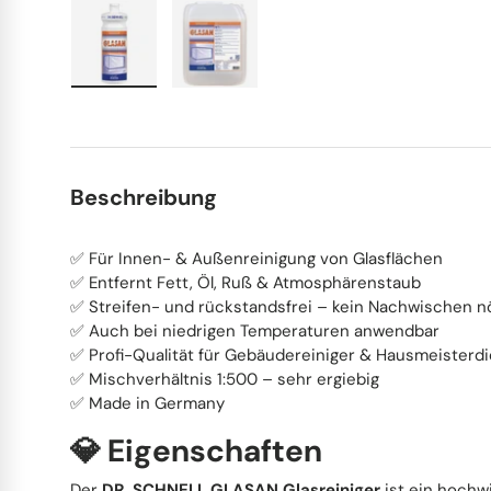
Handschuhe
Waschmittel
Topfreiniger
Schrubber
Trinkhalme
Ersatzteile
Dosierhilfen
Staubwedel
Tortenunterlagen
Bild 1 in Galerieansicht laden
Bild 2 in Galerieansicht laden
Wischergummis
Wischpflegen
Wasserschieber
Küchenbedarf
Beschreibung
Steinreiniger
Handfeger
Fingerfood
✅ Für Innen- & Außenreinigung von Glasflächen
Kehrspäne
Werktische
Arbeitskleidung
✅ Entfernt Fett, Öl, Ruß & Atmosphärenstaub
✅ Streifen- und rückstandsfrei – kein Nachwischen n
Dufterfrischer
Sonstiges
To-Go Verpackungen
✅ Auch bei niedrigen Temperaturen anwendbar
✅ Profi-Qualität für Gebäudereiniger & Hausmeisterd
✅ Mischverhältnis 1:500 – sehr ergiebig
Sonstiges
Wasserschläuche
Tragetaschen
✅ Made in Germany
💎 Eigenschaften
Schimmel Entferner
Pinsel, Spachtel und Schaber
Der
DR. SCHNELL GLASAN Glasreiniger
ist ein hochwi