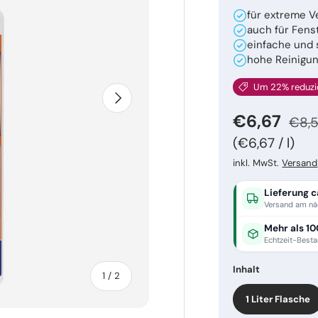
für extreme 
auch für Fen
einfache und
hohe Reinigun
Um 22% reduzi
Nächste
Norm
Verkaufsp
€6,67
€8,
Grundpreis
€6,67
/
l
inkl. MwSt.
Versand
Lieferung c
Versand am nä
Mehr als 10
Echtzeit-Best
Inhalt
von
1
/
2
1 Liter Flasche