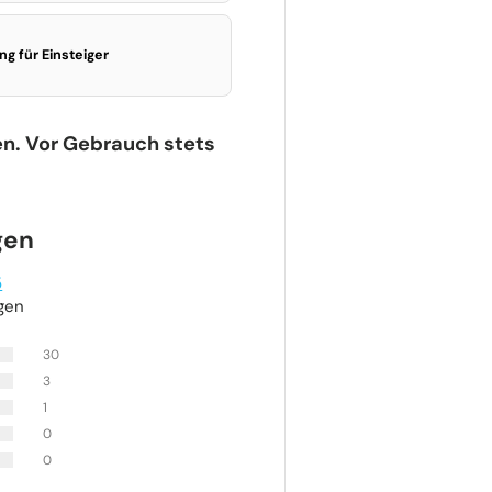
g für Einsteiger
en. Vor Gebrauch stets
gen
5
gen
30
3
1
0
0