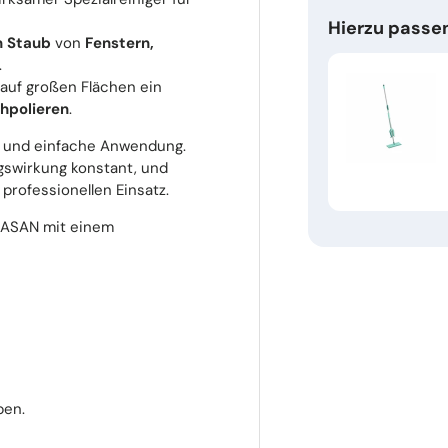
Hierzu passe
n Staub
von
Fenstern,
.
 auf großen Flächen ein
chpolieren
.
und einfache Anwendung.
ngswirkung konstant, und
 professionellen Einsatz.
GLASAN mit einem
ben.