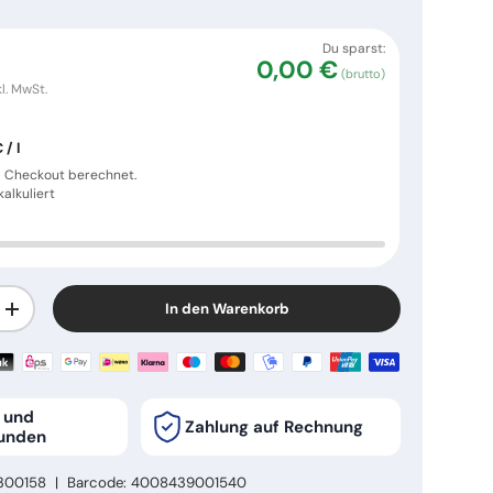
Du sparst:
0,00 €
(brutto)
kl. MwSt.
 / l
m Checkout berechnet.
alkuliert
In den Warenkorb
ern
Menge erhöhen
- und
Zahlung auf Rechnung
unden
300158
|
Barcode:
4008439001540