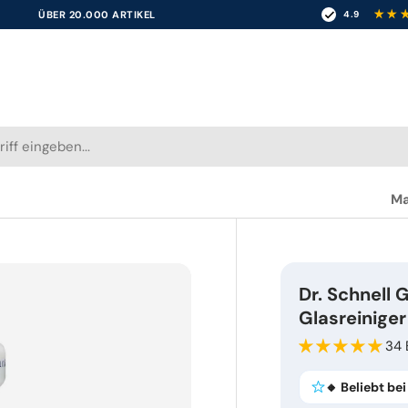
15 JAHRE ERFAHRUNG
4.9
Ma
Dr. Schnell
Glasreiniger
34
🔸 Beliebt be