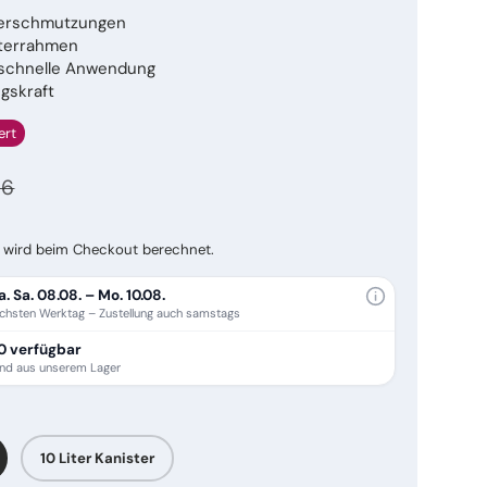
Verschmutzungen
sterrahmen
 schnelle Anwendung
gskraft
ert
aler Preis
reis
56
wird beim Checkout berechnet.
a.
Sa. 08.08. – Mo. 10.08.
chsten Werktag – Zustellung auch samstags
0 verfügbar
and aus unserem Lager
10 Liter Kanister