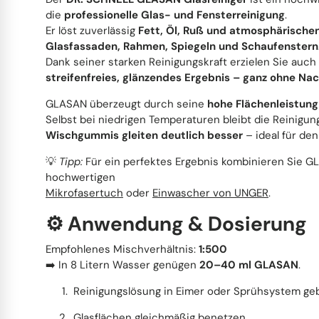
die
professionelle Glas- und Fensterreinigung
.
Edelstahl & Metall
Stiel- und Spülbürsten
Er löst zuverlässig
Fett, Öl, Ruß und atmosphärische
Glasfassaden, Rahmen, Spiegeln und Schaufenstern
Dank seiner starken Reinigungskraft erzielen Sie auch
Fahrzeugpflege
Haushaltswaren
streifenfreies, glänzendes Ergebnis – ganz ohne Na
GLASAN überzeugt durch seine
hohe Flächenleistung
Körperpflege & Seifen
Selbst bei niedrigen Temperaturen bleibt die Reinigu
Wischgummis gleiten deutlich besser
– ideal für den
💡
Tipp:
Für ein perfektes Ergebnis kombinieren Sie 
hochwertigen
Mikrofasertuch
oder
Einwascher von UNGER
.
⚙️ Anwendung & Dosierung
Empfohlenes Mischverhältnis:
1:500
➡️ In 8 Litern Wasser genügen
20–40 ml GLASAN
.
Reinigungslösung in Eimer oder Sprühsystem ge
Glasflächen gleichmäßig benetzen.