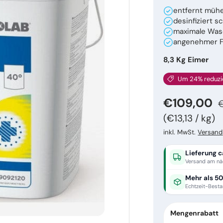
entfernt mühe
desinfiziert s
maximale Was
angenehmer F
8,3 Kg Eimer
Um 24% reduzi
N
Verkaufsp
€109,00
Grundpreis
€13,13
/
kg
inkl. MwSt.
Versand
Lieferung c
Versand am nä
Mehr als 50
Echtzeit-Best
Mengenrabatt