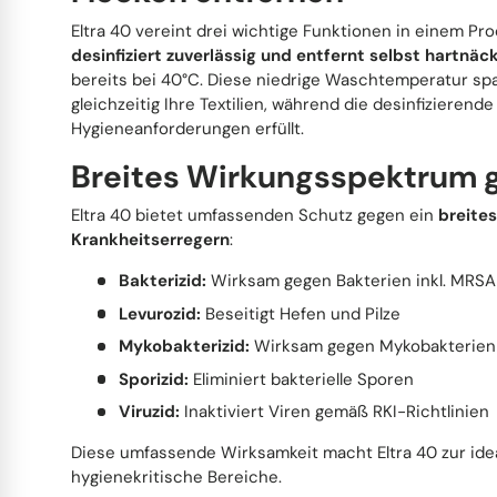
Eltra 40 vereint drei wichtige Funktionen in einem Pr
Edelstahl & Metall
Stiel- und Spülbürsten
desinfiziert zuverlässig und entfernt selbst hartnäc
bereits bei 40°C. Diese niedrige Waschtemperatur sp
Fahrzeugpflege
Haushaltswaren
gleichzeitig Ihre Textilien, während die desinfizieren
Hygieneanforderungen erfüllt.
Breites Wirkungsspektrum 
Körperpflege & Seifen
Eltra 40 bietet umfassenden Schutz gegen ein
breite
Krankheitserregern
:
Bakterizid:
Wirksam gegen Bakterien inkl. MRSA
Levurozid:
Beseitigt Hefen und Pilze
Mykobakterizid:
Wirksam gegen Mykobakterien (
Sporizid:
Eliminiert bakterielle Sporen
Viruzid:
Inaktiviert Viren gemäß RKI-Richtlinien
Diese umfassende Wirksamkeit macht Eltra 40 zur ide
hygienekritische Bereiche.