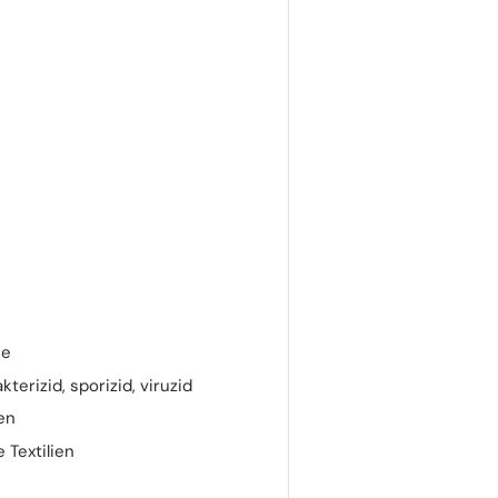
he
erizid, sporizid, viruzid
en
 Textilien