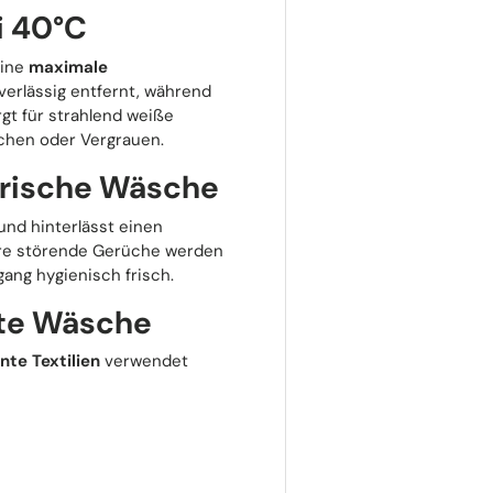
i 40°C
eine
maximale
verlässig entfernt, während
rgt für strahlend weiße
chen oder Vergrauen.
frische Wäsche
und hinterlässt einen
ere störende Gerüche werden
ang hygienisch frisch.
nte Wäsche
nte Textilien
verwendet