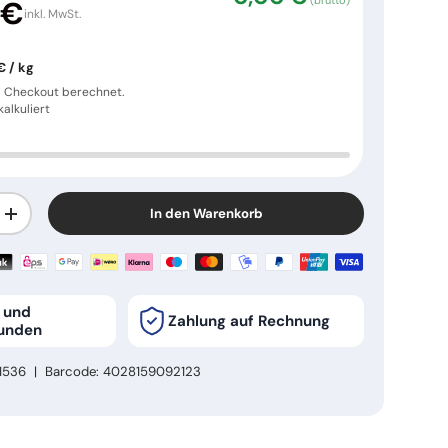
 €
inkl. MwSt.
€ / kg
m Checkout berechnet.
alkuliert
In den Warenkorb
ern
Menge erhöhen
- und
Zahlung auf Rechnung
unden
1536
|
Barcode:
4028159092123