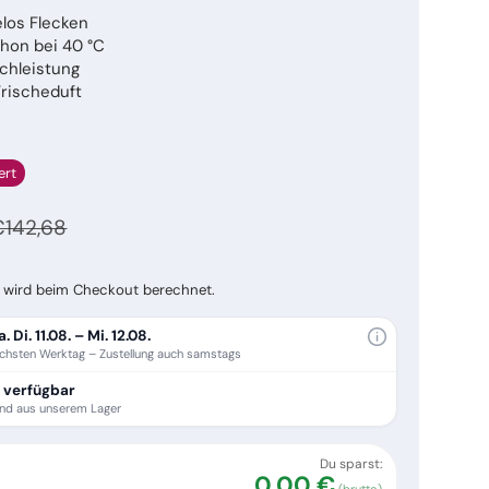
los Flecken
chon bei 40 °C
chleistung
rischeduft
ert
ormaler Preis
reis
€142,68
wird beim Checkout berechnet.
a.
Di. 11.08. – Mi. 12.08.
chsten Werktag – Zustellung auch samstags
 verfügbar
and aus unserem Lager
Du sparst:
0,00 €
(brutto)