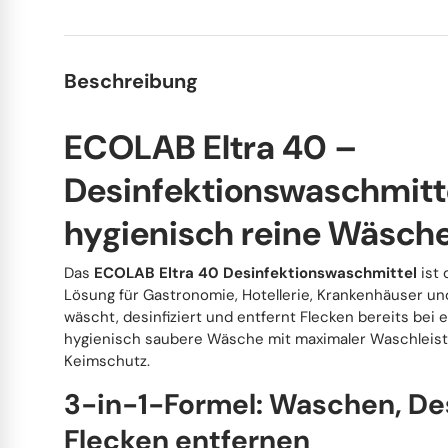
Handschuhe
Waschmittel
Topfreiniger
Schrubber
Trinkhalme
Ersatzteile
Dosierhilfen
Staubwedel
Tortenunterlagen
Beschreibung
Wischergummis
Wischpflegen
Wasserschieber
Küchenbedarf
ECOLAB Eltra 40 –
Desinfektionswaschmitte
Steinreiniger
Handfeger
Fingerfood
hygienisch reine Wäsch
Kehrspäne
Werktische
Arbeitskleidung
Das
ECOLAB Eltra 40 Desinfektionswaschmittel
ist 
Lösung für Gastronomie, Hotellerie, Krankenhäuser un
Dufterfrischer
Sonstiges
To-Go Verpackungen
wäscht, desinfiziert und entfernt Flecken bereits bei
hygienisch saubere Wäsche mit maximaler Waschlei
Sonstiges
Wasserschläuche
Tragetaschen
Keimschutz.
3-in-1-Formel: Waschen, Des
Schimmel Entferner
Pinsel, Spachtel und Schaber
Flecken entfernen