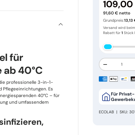
109,00
91,60 € netto
Grundpreis:
13,13 
Versand wird bei
Rabatt für
1
Stück k
l für
Anzahl
Menge verring
e ab 40°C
die professionelle 3-in-1-
d Pflegeeinrichtungen. Es
Für Privat
 energiesparenden 40°C – für
Gewerbek
stung und umfassendem
ECOLAB
|
SKU:
30
infizieren,