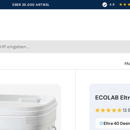
15 JAHRE ERFAHRUNG
4.9
Ma
ECOLAB Eltr
13 
Eltra 40 Des