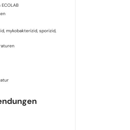
on ECOLAB
ken
d, mykobakterizid, sporizid,
raturen
atur
wendungen