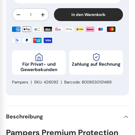
Edelstahl & Metall
Stiel- und Spülbürsten
Anzahl
In den Warenkorb
Menge verringern
Menge erhöhen
Fahrzeugpflege
Haushaltswaren
Körperpflege & Seifen
Für Privat- und
Zahlung auf Rechnung
Gewerbekunden
Pampers
|
SKU:
426092
|
Barcode:
8006530131469
Beschreibung
Pampers Premium Protection