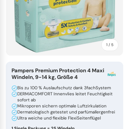
Glasreiniger
Allzweckreiniger
Swiffer
Hygienebeutel
Schmutzfangmatten
Zubehör
Luftreiniger
Folien
Teleskopstangen
Industriereiniger
Feuchttücher
Küchenrollen
Müllpicker
Kanülen & Spritzen
Duftspender
Dekoration
Glasschaber
Holzreiniger
KFZ Reinigung
Spendersysteme
Besen
Feuchttücher
Haushaltswaren
Nachhaltig
von
1
/
5
Eimer
Unterhaltsreiniger
Wischtücher
Abfallbehälter
Pads
Ärzterollen
Hotelbedarf
Trinkflaschen
Pampers Premium Protection 4 Maxi
Windeln, 9-14 kg, Größe 4
Gürtel & Taschen
Werkstattreiniger
Staubtücher
Ärzterollen
Eimer
Erste-Hilfe
Sonstiges
Bis zu 100 % Auslaufschutz dank 3fachSystem
DERMACOMFORT Innenvlies leitet Feuchtigkeit
Innenreinigung
Textilreiniger
Schwämme
Servietten
Reinigungswagen
Mehrweggeschirr
sofort ab
Mikroporen sichern optimale Luftzirkulation
Zubehör
Glasreiniger
Pflegeschwämme
Palettenversand
Handbürsten
Servietten
Dermatologisch getestet und parfümallergenfrei
Ultra weiche und flexible FlexiSeitenflügel
1 Single Packung = 25 Windeln