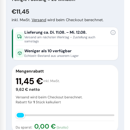
Handschuhe
Waschmittel
Topfreiniger
Schrubber
Trinkhalme
Normaler Preis
€11,45
Ersatzteile
Dosierhilfen
Staubwedel
Tortenunterlagen
inkl. MwSt.
Versand
wird beim Checkout berechnet.
Lieferung ca.
Di. 11.08. – Mi. 12.08.
Wischergummis
Wischpflegen
Wasserschieber
Küchenbedarf
Versand am nächsten Werktag – Zustellung auch
samstags
Weniger als 10 verfügbar
Steinreiniger
Handfeger
Fingerfood
Echtzeit-Bestand aus unserem Lager
Kehrspäne
Werktische
Arbeitskleidung
Mengenrabatt
11,45 €
inkl. MwSt.
Dufterfrischer
Sonstiges
To-Go Verpackungen
9,62 € netto
Versand wird beim Checkout berechnet.
Rabatt für
1
Stück kalkuliert
Sonstiges
Wasserschläuche
Tragetaschen
Schimmel Entferner
Pinsel, Spachtel und Schaber
0,00 €
Du sparst:
(brutto)