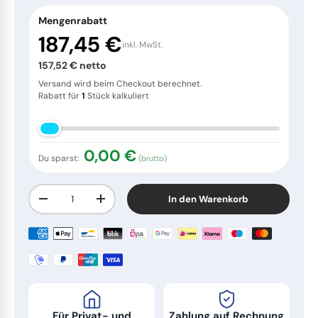
Mengenrabatt
Edelstahl & Metall
Stiel- und Spülbürsten
187,45 €
inkl. MwSt.
157,52 € netto
Fahrzeugpflege
Haushaltswaren
Versand wird beim Checkout berechnet.
Rabatt für
1
Stück kalkuliert
Körperpflege & Seifen
0,00 €
Du sparst:
(brutto)
Anzahl
In den Warenkorb
Menge verringern
Menge erhöhen
Für Privat- und
Zahlung auf Rechnung