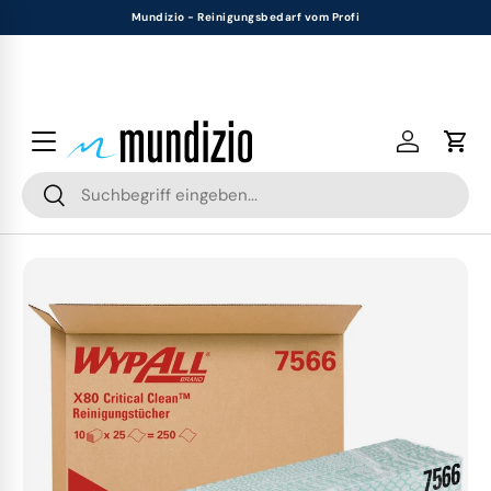
Mundizio - Reinigungsbedarf vom Profi
Zurück
Zurück
Zurück
Zurück
Zurück
Zurück
Zurück
Zurück
Zurück
Direkt zum Inhalt
Glasreinigung
Reinigungsmittel
Tücher & Schwämme
Desinfektionsmittel
Hygienepapier
Geräte & Werkzeuge
Medizinbedarf
Zubehör
Gastronomiebedarf
Alles aus Glasreinigung
Alles aus Reinigungsmittel
Alles aus Tücher & Schwämme
Alles aus Desinfektionsmittel
Alles aus Hygienepapier
Alles aus Geräte & Werkzeuge
Alles aus Medizinbedarf
Alles aus Zubehör
Alles aus Gastronomiebedarf
Einloggen
Eink
Suchen
Setangebote
Oberflächenreiniger
Mikrofasertücher
Händedesinfektionsmittel
Toilettenpapier
Wischmopps
Inkontinenz
Müllbeutel
Einweggeschirr
Suchen
Fensterwischer
Sanitärreiniger
Fensterleder
Flächendesinfektionsmittel
Papierhandtücher
Sauger
Einweghandschuhe
Handschuhe
Kerzen
Bild 3 ist nun in der Galerieansicht verfügbar
Zu Produktinformationen springen
Reinwassersysteme
Küchenreiniger
Textil & Vliestücher
Instrumentendesinfektion
Bunte Tissues
Reinigungsmaschinen
Schutzbekleidung
Saunazubehör
Verpackungen
Einwascher
Grundreiniger
Schwammtücher
Desinfektionsmittelspender
Kosmetiktücher
Bodenschaber
Wundmanagement
Insektenvernichter
Tischdecken
Tücher & Leder
Beschichtungen
Haushaltstücher
Taschentücher
Kehrmaschinen
Hygieneartikel
Körperpflege & Seifen
Beutel & Tüten