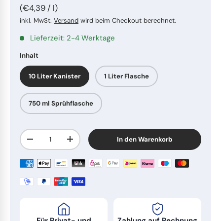
Handschuhe
Waschmittel
Topfreiniger
Schrubber
Trinkhalme
Grundpreis
€4,39
/
l
inkl. MwSt.
Versand
wird beim Checkout berechnet.
Ersatzteile
Dosierhilfen
Staubwedel
Tortenunterlagen
Lieferzeit: 2-4 Werktage
Inhalt
Wischergummis
Wischpflegen
Wasserschieber
Küchenbedarf
10 Liter Kanister
1 Liter Flasche
Steinreiniger
Handfeger
Fingerfood
750 ml Sprühflasche
Kehrspäne
Werktische
Arbeitskleidung
Anzahl
In den Warenkorb
Menge verringern
Menge erhöhen
Dufterfrischer
Sonstiges
To-Go Verpackungen
Sonstiges
Wasserschläuche
Tragetaschen
Schimmel Entferner
Pinsel, Spachtel und Schaber
Für Privat- und
Zahlung auf Rechnung