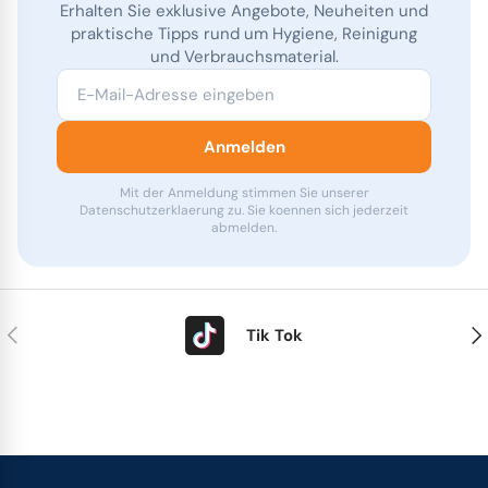
Erhalten Sie exklusive Angebote, Neuheiten und
praktische Tipps rund um Hygiene, Reinigung
und Verbrauchsmaterial.
E-Mail-Adresse eingeben
Anmelden
Mit der Anmeldung stimmen Sie unserer
Datenschutzerklaerung zu. Sie koennen sich jederzeit
abmelden.
Vorherige
Näc
Tik Tok