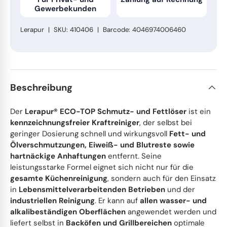
Gewerbekunden
Edelstahl & Metall
Stiel- und Spülbürsten
Lerapur
|
SKU:
410406
|
Barcode:
4046974006460
Fahrzeugpflege
Haushaltswaren
Körperpflege & Seifen
Beschreibung
Der
Lerapur® ECO-TOP Schmutz- und Fettlöser
ist ein
kennzeichnungsfreier Kraftreiniger
, der selbst bei
geringer Dosierung schnell und wirkungsvoll
Fett- und
Ölverschmutzungen, Eiweiß- und Blutreste sowie
hartnäckige Anhaftungen
entfernt. Seine
leistungsstarke Formel eignet sich nicht nur für die
gesamte Küchenreinigung
, sondern auch für den Einsatz
in
Lebensmittelverarbeitenden Betrieben
und der
industriellen Reinigung
. Er kann auf
allen wasser- und
alkalibeständigen Oberflächen
angewendet werden und
liefert selbst in
Backöfen und Grillbereichen
optimale